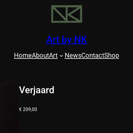
Art by NK
Home
About
Art
News
Contact
Shop
Verjaard
€
209,00