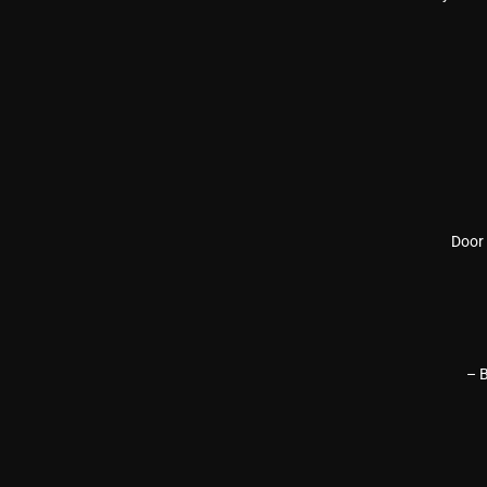
Door 
– 