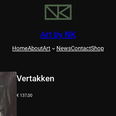
Art by NK
Home
About
Art
News
Contact
Shop
Vertakken
€
137,00